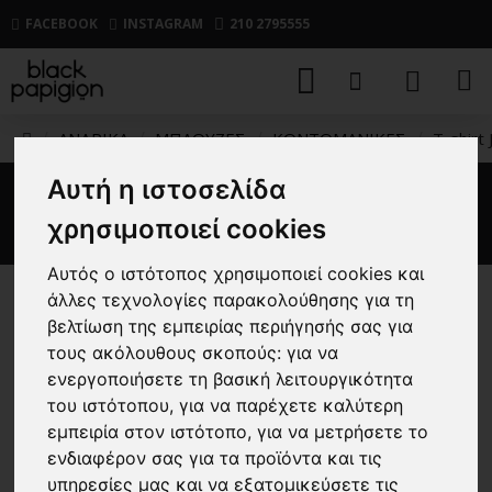
FACEBOOK
INSTAGRAM
210 2795555
ΑΝΔΡΙΚΑ
ΜΠΛΟΥΖΕΣ
ΚΟΝΤΟΜΑΝΙΚΕΣ
T-shirt 
Αυτή η ιστοσελίδα
T-shirt Jack n Jones χακί
χρησιμοποιεί cookies
Αυτός ο ιστότοπος χρησιμοποιεί cookies και
άλλες τεχνολογίες παρακολούθησης για τη
-25 %
βελτίωση της εμπειρίας περιήγησής σας για
τους ακόλουθους σκοπούς:
για να
ενεργοποιήσετε τη βασική λειτουργικότητα
του ιστότοπου
,
για να παρέχετε καλύτερη
εμπειρία στον ιστότοπο
,
για να μετρήσετε το
ενδιαφέρον σας για τα προϊόντα και τις
υπηρεσίες μας και να εξατομικεύσετε τις