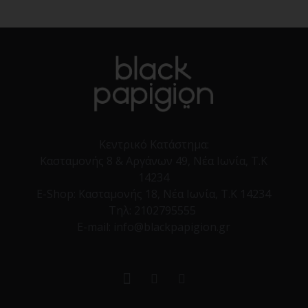
Κεντρικό Κατάστημα:
Κασταμονής 8 & Αργάνων 49, Νέα Ιωνία, Τ.Κ
14234
E-Shop:
Κασταμονής 18, Νέα Ιωνία, Τ.Κ 14234
Τηλ:
2102795555
E-mail: info@blackpapigion.gr