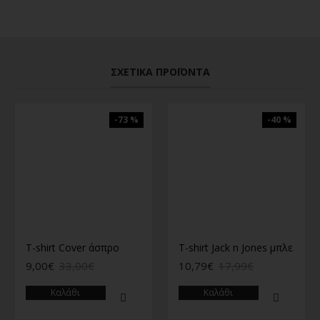
ΣΧΕΤΙΚΆ ΠΡΟΪΌΝΤΑ
-73 %
-40 %
T-shirt Cover άσπρο
T-shirt Jack n Jones μπλε
9,00€
33,00€
10,79€
17,99€
Καλάθι
Καλάθι