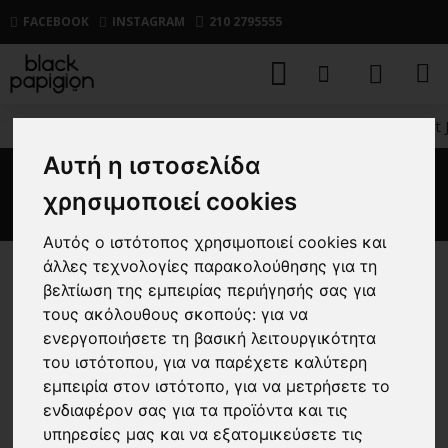
FACEBOOK
INSTAGRAM
210 2795555
ΑΝΔΡΙΚΑ
ΜΠΛΟΥΖΕΣ
ΚΟΝΤΟΜΑΝΙΚΕΣ
T-shirt
Αυτή η ιστοσελίδα
T-shirt Jack n Jones άσπρο
χρησιμοποιεί cookies
Αυτός ο ιστότοπος χρησιμοποιεί cookies και
άλλες τεχνολογίες παρακολούθησης για τη
-25 %
βελτίωση της εμπειρίας περιήγησής σας για
τους ακόλουθους σκοπούς:
για να
ενεργοποιήσετε τη βασική λειτουργικότητα
του ιστότοπου
,
για να παρέχετε καλύτερη
εμπειρία στον ιστότοπο
,
για να μετρήσετε το
ενδιαφέρον σας για τα προϊόντα και τις
υπηρεσίες μας και να εξατομικεύσετε τις