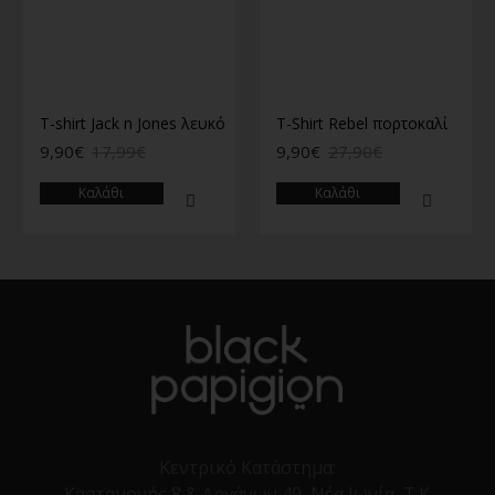
T-shirt Jack n Jones λευκό
T-Shirt Rebel πορτοκαλί
9,90€
17,99€
9,90€
27,90€
Καλάθι
Καλάθι
Κεντρικό Κατάστημα:
Κασταμονής 8 & Αργάνων 49, Νέα Ιωνία, Τ.Κ