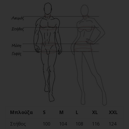
Μπλούζα
S
M
L
XL
XXL
Στήθος
100
104
108
116
124