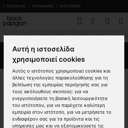
FACEBOOK
INSTAGRAM
210 2795555
ΑΝΔΡΙΚΑ
ΜΠΛΟΥΖΕΣ
ΚΟΝΤΟΜΑΝΙΚΕΣ
T-Shirt
Αυτή η ιστοσελίδα
T-Shirt Hugo πράσινο
χρησιμοποιεί cookies
Αυτός ο ιστότοπος χρησιμοποιεί cookies και
άλλες τεχνολογίες παρακολούθησης για τη
-50 %
βελτίωση της εμπειρίας περιήγησής σας για
τους ακόλουθους σκοπούς:
για να
ενεργοποιήσετε τη βασική λειτουργικότητα
του ιστότοπου
,
για να παρέχετε καλύτερη
εμπειρία στον ιστότοπο
,
για να μετρήσετε το
ενδιαφέρον σας για τα προϊόντα και τις
υπηρεσίες μας και να εξατομικεύσετε τις