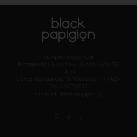
Κεντρικό Κατάστημα:
Κασταμονής 8 & Αργάνων 49, Νέα Ιωνία, Τ.Κ
14234
E-Shop:
Κασταμονής 18, Νέα Ιωνία, Τ.Κ 14234
Τηλ:
2102795555
E-mail: info@blackpapigion.gr