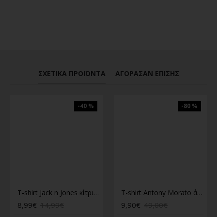
ΣΧΕΤΙΚΆ ΠΡΟΪΌΝΤΑ
ΑΓΌΡΑΣΑΝ ΕΠΊΣΗΣ
-40 %
-80 %
T-shirt Jack n Jones κίτρινο
T-shirt Antony Morato άσπρο
8,99€
14,99€
9,90€
49,00€