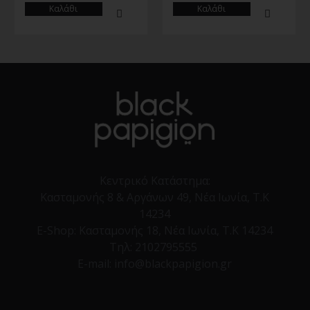
Καλάθι
Καλάθι
Κεντρικό Κατάστημα:
Κασταμονής 8 & Αργάνων 49, Νέα Ιωνία, Τ.Κ
14234
E-Shop:
Κασταμονής 18, Νέα Ιωνία, Τ.Κ 14234
Τηλ:
2102795555
E-mail: info@blackpapigion.gr