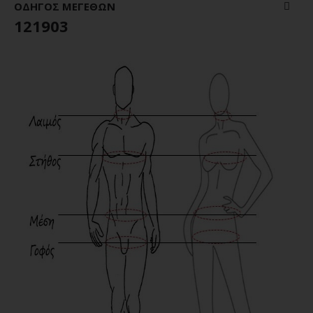
ΟΔΗΓΌΣ ΜΕΓΕΘΏΝ
121903