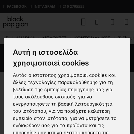
FACEBOOK
INSTAGRAM
210 2795555
ΑΝΔΡΙΚΑ
ΜΠΛΟΥΖΕΣ
ΚΟΝΤΟΜΑΝΙΚΕΣ
T-Shirt
Αυτή η ιστοσελίδα
T-Shirt Hugo μαύρο
χρησιμοποιεί cookies
Αυτός ο ιστότοπος χρησιμοποιεί cookies και
άλλες τεχνολογίες παρακολούθησης για τη
βελτίωση της εμπειρίας περιήγησής σας για
τους ακόλουθους σκοπούς:
για να
ενεργοποιήσετε τη βασική λειτουργικότητα
του ιστότοπου
,
για να παρέχετε καλύτερη
εμπειρία στον ιστότοπο
,
για να μετρήσετε το
ενδιαφέρον σας για τα προϊόντα και τις
υπηρεσίες μας και να εξατομικεύσετε τις