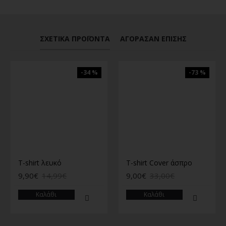
ΣΧΕΤΙΚΆ ΠΡΟΪΌΝΤΑ
ΑΓΌΡΑΣΑΝ ΕΠΊΣΗΣ
-34 %
-73 %
T-shirt λευκό
T-shirt Cover άσπρο
9,90€
14,99€
9,00€
33,00€
Καλάθι
Καλάθι