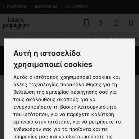
FACEBOOK
INSTAGRAM
210 2795555
ΑΝΔΡΙΚΑ
ΜΠΛΟΥΖΕΣ
ΚΟΝΤΟΜΑΝΙΚΕΣ
T-Shirt
Αυτή η ιστοσελίδα
T-Shirt Hugo μαύρο
χρησιμοποιεί cookies
Αυτός ο ιστότοπος χρησιμοποιεί cookies και
άλλες τεχνολογίες παρακολούθησης για τη
-40 %
βελτίωση της εμπειρίας περιήγησής σας για
τους ακόλουθους σκοπούς:
για να
ενεργοποιήσετε τη βασική λειτουργικότητα
του ιστότοπου
,
για να παρέχετε καλύτερη
εμπειρία στον ιστότοπο
,
για να μετρήσετε το
ενδιαφέρον σας για τα προϊόντα και τις
υπηρεσίες μας και να εξατομικεύσετε τις