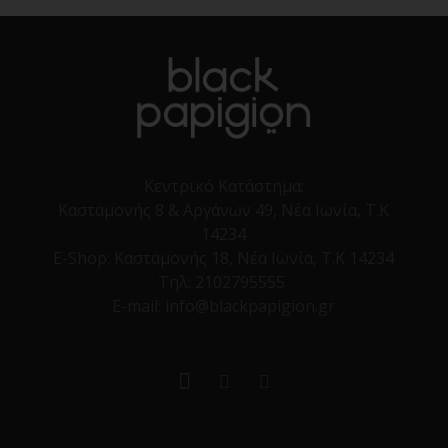
Κεντρικό Κατάστημα:
Κασταμονής 8 & Αργάνων 49, Νέα Ιωνία, Τ.Κ
14234
E-Shop:
Κασταμονής 18, Νέα Ιωνία, Τ.Κ 14234
Τηλ:
2102795555
E-mail: info@blackpapigion.gr