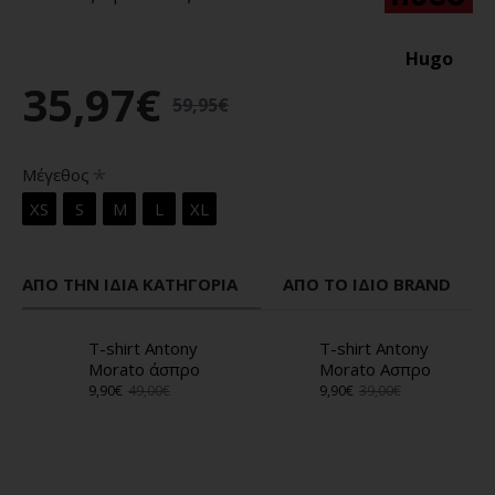
Hugo
35,97€
59,95€
Μέγεθος
XS
S
M
L
XL
ΑΠΌ ΤΗΝ ΊΔΙΑ ΚΑΤΗΓΟΡΊΑ
ΑΠΌ ΤΟ ΊΔΙΟ BRAND
T-shirt Antony
T-shirt Antony
Morato άσπρο
Morato Ασπρο
9,90€
49,00€
9,90€
39,00€