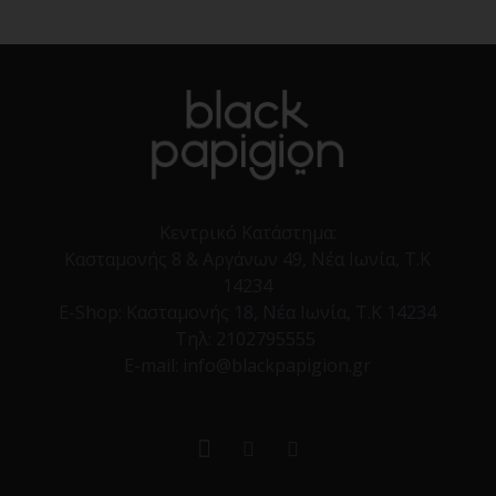
Κεντρικό Κατάστημα:
Κασταμονής 8 & Αργάνων 49, Νέα Ιωνία, Τ.Κ
14234
E-Shop:
Κασταμονής 18, Νέα Ιωνία, Τ.Κ 14234
Τηλ:
2102795555
E-mail: info@blackpapigion.gr