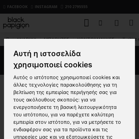
FACEBOOK
INSTAGRAM
210 2795555
ΑΝΔΡΙΚΑ
ΜΠΛΟΥΖΕΣ
ΚΟΝΤΟΜΑΝΙΚΕΣ
T-shirt 
Αυτή η ιστοσελίδα
T-shirt Calvin Klein μαύρο
χρησιμοποιεί cookies
Αυτός ο ιστότοπος χρησιμοποιεί cookies και
άλλες τεχνολογίες παρακολούθησης για τη
-30 %
βελτίωση της εμπειρίας περιήγησής σας για
τους ακόλουθους σκοπούς:
για να
ενεργοποιήσετε τη βασική λειτουργικότητα
του ιστότοπου
,
για να παρέχετε καλύτερη
εμπειρία στον ιστότοπο
,
για να μετρήσετε το
ενδιαφέρον σας για τα προϊόντα και τις
υπηρεσίες μας και να εξατομικεύσετε τις