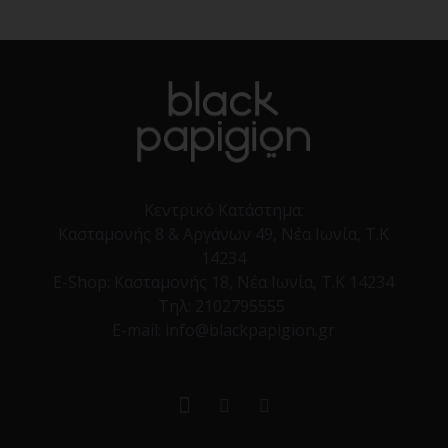
Κεντρικό Κατάστημα:
Κασταμονής 8 & Αργάνων 49, Νέα Ιωνία, Τ.Κ
14234
E-Shop:
Κασταμονής 18, Νέα Ιωνία, Τ.Κ 14234
Τηλ:
2102795555
E-mail: info@blackpapigion.gr