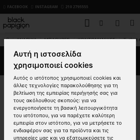
FACEBOOK
INSTAGRAM
210 2795555
ΑΝΔΡΙΚΑ
ΜΠΛΟΥΖΕΣ
ΚΟΝΤΟΜΑΝΙΚΕΣ
T-shirt 
Αυτή η ιστοσελίδα
T-shirt Calvin Klein μαύρο
χρησιμοποιεί cookies
Αυτός ο ιστότοπος χρησιμοποιεί cookies και
άλλες τεχνολογίες παρακολούθησης για τη
-30 %
βελτίωση της εμπειρίας περιήγησής σας για
τους ακόλουθους σκοπούς:
για να
ενεργοποιήσετε τη βασική λειτουργικότητα
του ιστότοπου
,
για να παρέχετε καλύτερη
εμπειρία στον ιστότοπο
,
για να μετρήσετε το
ενδιαφέρον σας για τα προϊόντα και τις
υπηρεσίες μας και να εξατομικεύσετε τις