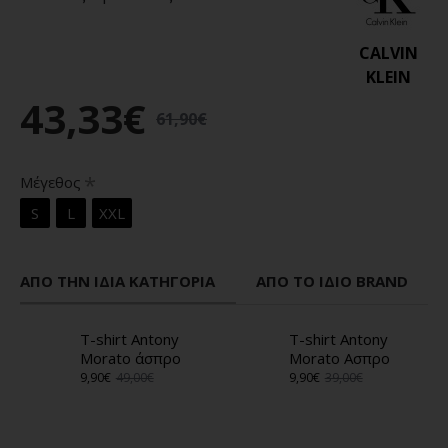
CALVIN
KLEIN
43,33€
61,90€
Μέγεθος
S
L
XXL
ΑΠΌ ΤΗΝ ΊΔΙΑ ΚΑΤΗΓΟΡΊΑ
ΑΠΌ ΤΟ ΊΔΙΟ BRAND
T-shirt Antony
T-shirt Antony
Morato άσπρο
Morato Ασπρο
9,90€
49,00€
9,90€
39,00€