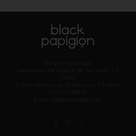
Κεντρικό Κατάστημα:
Κασταμονής 8 & Αργάνων 49, Νέα Ιωνία, Τ.Κ
14234
E-Shop:
Κασταμονής 18, Νέα Ιωνία, Τ.Κ 14234
Τηλ:
2102795555
E-mail: info@blackpapigion.gr