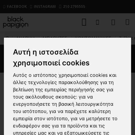
FACEBOOK
INSTAGRAM
210 2795555
ΑΝΔΡΙΚΑ
ΜΠΛΟΥΖΕΣ
ΚΟΝΤΟΜΑΝΙΚΕΣ
T-Shirt 
Αυτή η ιστοσελίδα
T-Shirt Calvin Klein γαλαζιό
χρησιμοποιεί cookies
Αυτός ο ιστότοπος χρησιμοποιεί cookies και
άλλες τεχνολογίες παρακολούθησης για τη
-30 %
βελτίωση της εμπειρίας περιήγησής σας για
τους ακόλουθους σκοπούς:
για να
ενεργοποιήσετε τη βασική λειτουργικότητα
του ιστότοπου
,
για να παρέχετε καλύτερη
εμπειρία στον ιστότοπο
,
για να μετρήσετε το
ενδιαφέρον σας για τα προϊόντα και τις
υπηρεσίες μας και να εξατομικεύσετε τις