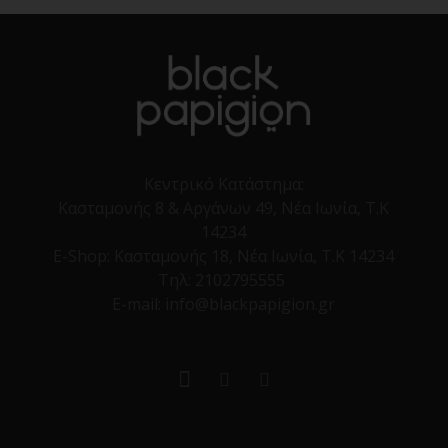
Κεντρικό Κατάστημα:
Κασταμονής 8 & Αργάνων 49, Νέα Ιωνία, Τ.Κ
14234
E-Shop:
Κασταμονής 18, Νέα Ιωνία, Τ.Κ 14234
Τηλ:
2102795555
E-mail: info@blackpapigion.gr