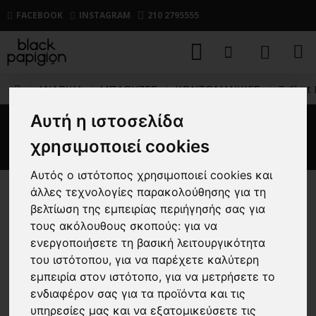
FACEBOOK
INSTAGRAM
210 2795555
ΑΝΔΡΙΚΑ
ΜΠΛΟΥΖΕΣ
ΚΟΝΤΟΜΑΝΙΚΕΣ
T-Shirt
Αυτή η ιστοσελίδα
T-Shirt Boss μπεζ
χρησιμοποιεί cookies
Αυτός ο ιστότοπος χρησιμοποιεί cookies και
άλλες τεχνολογίες παρακολούθησης για τη
-30 %
βελτίωση της εμπειρίας περιήγησής σας για
τους ακόλουθους σκοπούς:
για να
ενεργοποιήσετε τη βασική λειτουργικότητα
του ιστότοπου
,
για να παρέχετε καλύτερη
εμπειρία στον ιστότοπο
,
για να μετρήσετε το
ενδιαφέρον σας για τα προϊόντα και τις
υπηρεσίες μας και να εξατομικεύσετε τις