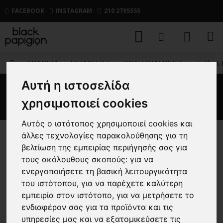
FACEBOOK
INSTAGRAM
210 2795555
ΑΝΔΡΙΚΑ
ΜΠΛΟΥΖΕΣ
ΚΟΝΤΟΜΑΝΙΚΕΣ
T-Shirt
Αυτή η ιστοσελίδα
T-Shirt Boss μαύρο
χρησιμοποιεί cookies
Αυτός ο ιστότοπος χρησιμοποιεί cookies και
άλλες τεχνολογίες παρακολούθησης για τη
-30 %
βελτίωση της εμπειρίας περιήγησής σας για
τους ακόλουθους σκοπούς:
για να
ενεργοποιήσετε τη βασική λειτουργικότητα
του ιστότοπου
,
για να παρέχετε καλύτερη
εμπειρία στον ιστότοπο
,
για να μετρήσετε το
ενδιαφέρον σας για τα προϊόντα και τις
υπηρεσίες μας και να εξατομικεύσετε τις