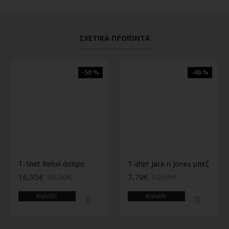
ΣΧΕΤΙΚΆ ΠΡΟΪΌΝΤΑ
-50 %
-40 %
T-Shirt Rebel άσπρο
T-shirt Jack n Jones μπεζ
16,95€
33,90€
7,79€
12,99€
Καλάθι
Καλάθι