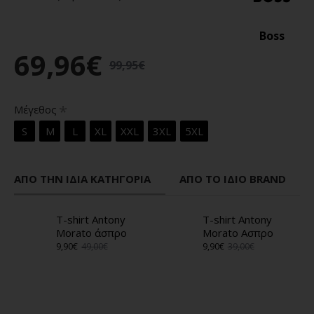
Boss
69,96€
99,95€
Μέγεθος
S
M
L
XL
XXL
3XL
5XL
ΑΠΌ ΤΗΝ ΊΔΙΑ ΚΑΤΗΓΟΡΊΑ
ΑΠΌ ΤΟ ΊΔΙΟ BRAND
T-shirt Antony
T-shirt Antony
Morato άσπρο
Morato Ασπρο
9,90€
49,00€
9,90€
39,00€