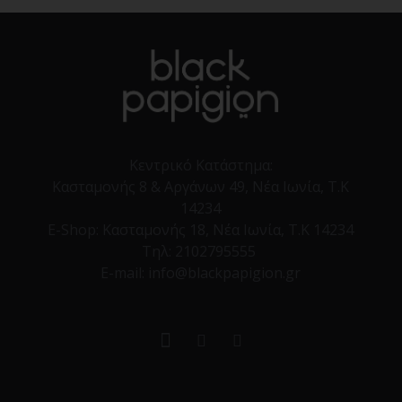
Κεντρικό Κατάστημα:
Κασταμονής 8 & Αργάνων 49, Νέα Ιωνία, Τ.Κ
14234
E-Shop:
Κασταμονής 18, Νέα Ιωνία, Τ.Κ 14234
Τηλ:
2102795555
E-mail: info@blackpapigion.gr