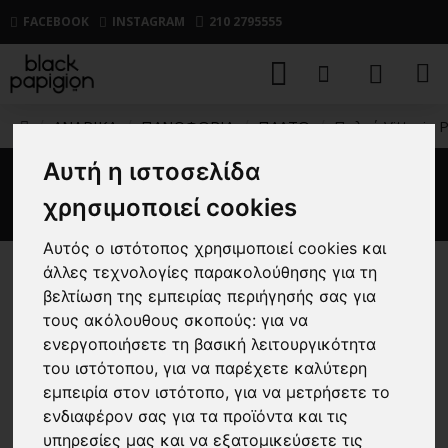
FACEBOOK
INSTAGRAM
210 2795555
ΑΝΔΡΙΚΑ
ΠΑΝΩΦΟΡΙΑ
ΠΑΛΤΟ
Παλτό Vittorio 
Αυτή η ιστοσελίδα
Παλτό Vittorio Perano μαύρο
χρησιμοποιεί cookies
Αυτός ο ιστότοπος χρησιμοποιεί cookies και
άλλες τεχνολογίες παρακολούθησης για τη
-30 %
βελτίωση της εμπειρίας περιήγησής σας για
τους ακόλουθους σκοπούς:
για να
ενεργοποιήσετε τη βασική λειτουργικότητα
του ιστότοπου
,
για να παρέχετε καλύτερη
εμπειρία στον ιστότοπο
,
για να μετρήσετε το
ενδιαφέρον σας για τα προϊόντα και τις
υπηρεσίες μας και να εξατομικεύσετε τις