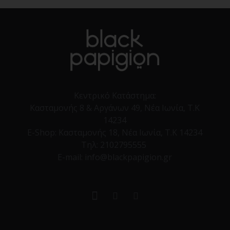
Κεντρικό Κατάστημα:
Κασταμονής 8 & Αργάνων 49, Νέα Ιωνία, Τ.Κ
14234
E-Shop:
Κασταμονής 18, Νέα Ιωνία, Τ.Κ 14234
Τηλ:
2102795555
E-mail: info@blackpapigion.gr