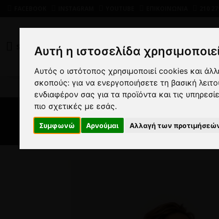
FACEBOOK
INSTAGRAM
YOUTUBE
ΕΠΙΚΟΙΝΩΝΙΑ
210 27
SHOP
DEALS
Αυτή η ιστοσελίδα χρησιμοποιεί
Αυτός ο ιστότοπος χρησιμοποιεί cookies και άλ
σκοπούς:
για να ενεργοποιήσετε τη βασική λειτ
ΑΝ
ενδιαφέρον σας για τα προϊόντα και τις υπηρεσί
πιο σχετικές με εσάς
.
Συμφωνώ
Αρνούμαι
Αλλαγή των προτιμήσεώ