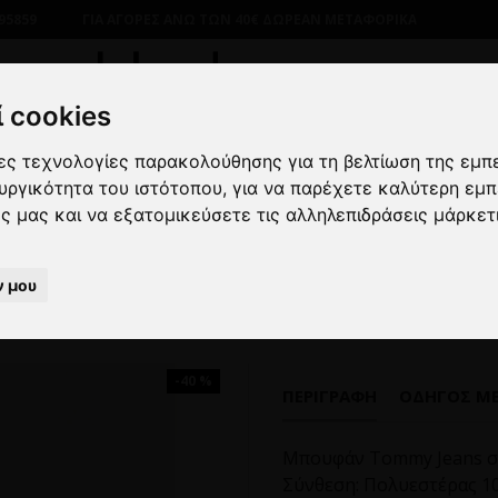
95859
ΓΙΑ ΑΓΟΡΕΣ ΑΝΩ ΤΩΝ 40€ ΔΩΡΕΑΝ ΜΕΤΑΦΟΡΙΚΑ
 cookies
λες τεχνολογίες παρακολούθησης για τη βελτίωση της εμπ
ουργικότητα του ιστότοπου
,
για να παρέχετε καλύτερη εμπ
ΔΡΙΚΑ
ΠΑΝΩΦΟΡΙΑ
ΜΠΟΥΦΑΝ
Μπουφάν Tommy Jean
ες μας και να εξατομικεύσετε τις αλληλεπιδράσεις μάρκετ
Μπουφάν Tommy Jeans καφέ
ν μου
-40 %
ΠΕΡΙΓΡΑΦΉ
ΟΔΗΓΌΣ Μ
Μπουφάν Tommy Jeans σ
Σύνθεση: Πολυεστέρας 1