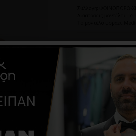
Συλλογή:
ΦΘΙΝΟΠΩΡΟ-ΧΕ
Διαστάσεις μοντέλου:
Ύψο
Το μοντέλο φοράει:
Med
Διαθεσιμότητα:
Άμεσα Δ
Κωδικός Προϊόντος:
17.0
111,54€
185,
Μέγεθος
S
M
XL