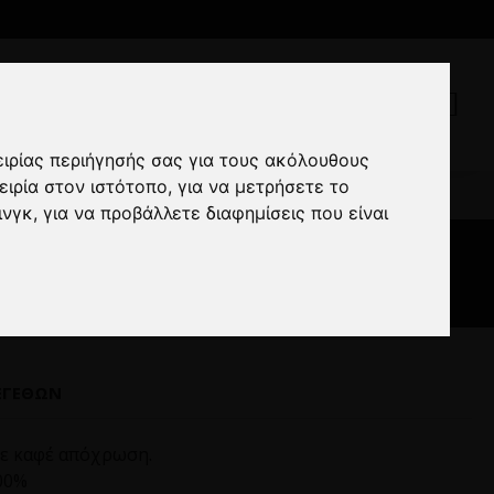
ειρίας περιήγησής σας για τους ακόλουθους
ειρία στον ιστότοπο
,
για να μετρήσετε το
s καφέ
ινγκ
,
για να προβάλλετε διαφημίσεις που είναι
ΕΓΕΘΏΝ
ε καφέ απόχρωση.
00%