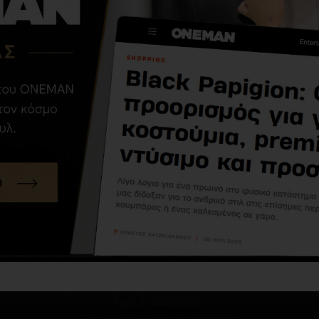
ΑΠΌ ΤΗΝ ΊΔΙΑ ΚΑΤΗΓΟΡΊ
Μουφάν Vittorio
Treviso μαύρο
59,00€
99,00€
ικό Κατάστημα:
Κασταμονής 8 & Αργάνων 49, Νέα Ιωνία, Τ.Κ
E-Shop:
Κασταμονής 18, Νέα Ιωνία, Τ.Κ 14234
Τηλ:
2102795555