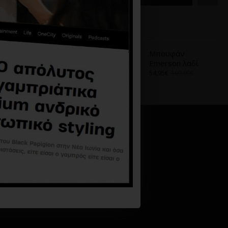
Α
ΑΠΌ ΤΟ ΊΔΙΟ BRAND
Μπουφάν Calvin
Μπουφάν
Klein μαύρο
Emerson λαδί
124,14€
206,90€
54,95€
109,90€
 14234