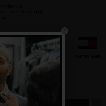
ΙΜΩΝΑΣ 25-26
ς: 1.93 cm Βάρος: 83 kg
ium
ιαθέσιμο
4.1.219
TOMMY JEANS
90€
ΚΑΛΆΘΙ