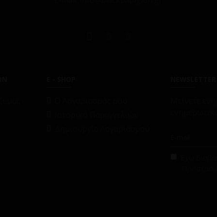
E-mail: info@blackpapigion.gr
ΩΝ
E - SHOP
NEWSLETTER
ί μας
O Λογαριασμός μου
Μείνετε ενη
ενημερωτικό
Ιστορικό Παραγγελιών
Δημιουργία Λογαριασμού
Έχω διαβάσ
Προστασί