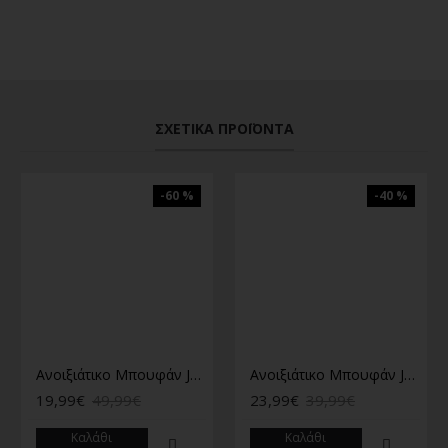
ΣΧΕΤΙΚΆ ΠΡΟΪΌΝΤΑ
-60 %
-40 %
Ανοιξιάτικο Μπουφάν Jack&Jones χακί
Ανοιξιάτικο Μπουφάν Jack&Jones μπεζ
19,99€
49,99€
23,99€
39,99€
Καλάθι
Καλάθι