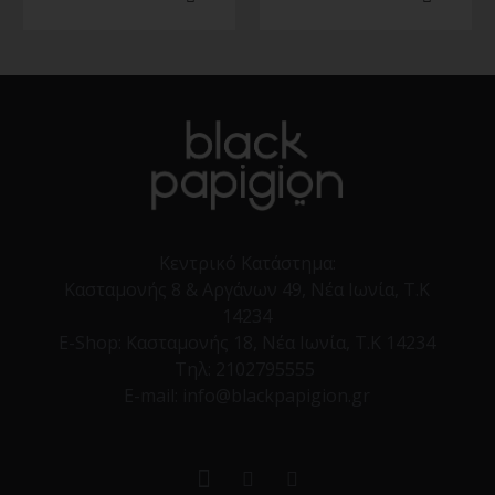
Κεντρικό Κατάστημα:
Κασταμονής 8 & Αργάνων 49, Νέα Ιωνία, Τ.Κ
14234
E-Shop:
Κασταμονής 18, Νέα Ιωνία, Τ.Κ 14234
Τηλ:
2102795555
E-mail: info@blackpapigion.gr