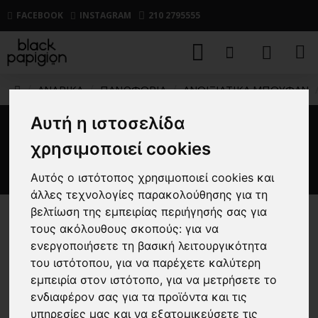
FACEBOOK
INSTAGRAM
210 2795555
ΑΝΔΡΙΚΑ
ΠΑΝΩΦΟΡΙΑ
ΑΝΟΙΞΙΑΤΙΚΑ ΜΠΟΥΦΑΝ
Αυτή η ιστοσελίδα
Ανοιξιάτικο Μπουφάν Hugo
χρησιμοποιεί cookies
μαύρο
Αυτός ο ιστότοπος χρησιμοποιεί cookies και
άλλες τεχνολογίες παρακολούθησης για τη
βελτίωση της εμπειρίας περιήγησής σας για
-30 %
τους ακόλουθους σκοπούς:
για να
ενεργοποιήσετε τη βασική λειτουργικότητα
του ιστότοπου
,
για να παρέχετε καλύτερη
εμπειρία στον ιστότοπο
,
για να μετρήσετε το
ενδιαφέρον σας για τα προϊόντα και τις
υπηρεσίες μας και να εξατομικεύσετε τις