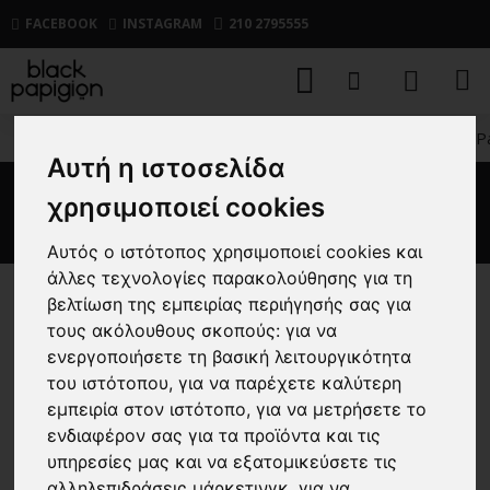
FACEBOOK
INSTAGRAM
210 2795555
ΑΝΔΡΙΚΑ
ΠΑΝΩΦΟΡΙΑ
ΓΙΛΕΚΑ
Γιλέκο Vittorio 
Αυτή η ιστοσελίδα
Γιλέκο Vittorio Parma γαλάζιο
χρησιμοποιεί cookies
Αυτός ο ιστότοπος χρησιμοποιεί cookies και
άλλες τεχνολογίες παρακολούθησης για τη
βελτίωση της εμπειρίας περιήγησής σας για
-20 %
τους ακόλουθους σκοπούς:
για να
ενεργοποιήσετε τη βασική λειτουργικότητα
του ιστότοπου
,
για να παρέχετε καλύτερη
εμπειρία στον ιστότοπο
,
για να μετρήσετε το
ενδιαφέρον σας για τα προϊόντα και τις
υπηρεσίες μας και να εξατομικεύσετε τις
αλληλεπιδράσεις μάρκετινγκ
,
για να