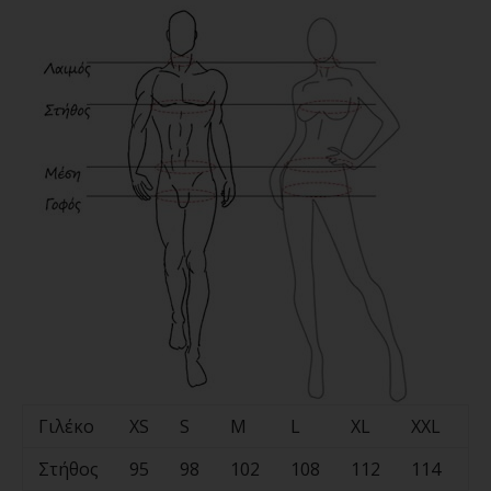
Γιλέκο
XS
S
M
L
XL
XXL
3X
Στήθος
95
98
102
108
112
114
11