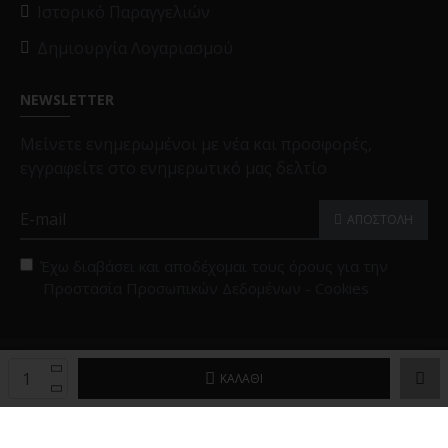
Ιστορικό Παραγγελιών
Δημιουργία Λογαριασμού
NEWSLETTER
Μείνετε ενημερωμένοι με νέα και προσφορές,
εγγραφείτε στο ενημερωτικό μας δελτίο
ΑΠΟΣΤΟΛΗ
Έχω διαβάσει και αποδέχομαι τους όρους για την
Προστασία Προσωπικών Δεδομένων - Cookies
Copyright © 2025, Black Papigion |
Επιλογές Cookies
ΚΑΛΆΘΙ
Powered by
Brandex Hellas
™