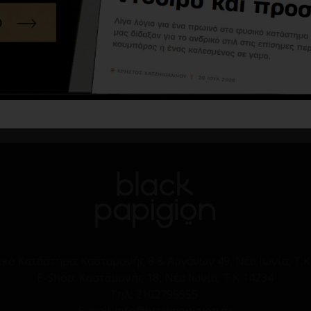
Αμάνικο μπουφάν Hugo μαύρο
Μπουφάν αμάνικο Jack n Jones μαύρο
195,30€
279,00€
33,99€
39,99€
Καλάθι
Καλάθι
ικό Κατάστημα:
Κασταμονής 8 & Αργάνων 49, Νέα Ιωνία, Τ.Κ
E-Shop:
Κασταμονής 18, Νέα Ιωνία, Τ.Κ 14234
Τηλ:
2102795555