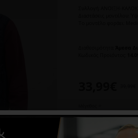
Συλλογή:
ΑΝΟΙΞΗ-ΚΑΛΟΚΑ
Διαστάσεις μοντέλου:
Ύψο
Το μοντέλο φοράει:
Med
Διαθεσιμότητα:
Άμεσα Δ
Κωδικός Προϊόντος:
14.0
33,99€
39,99€
Μέγεθος
S
M
L
XL