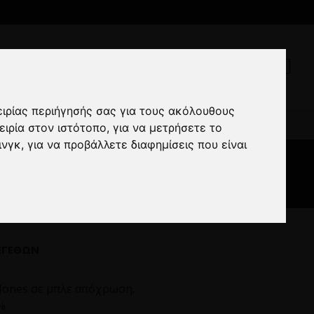
ειρίας περιήγησής σας για τους ακόλουθους
k n Jones μπλε
ειρία στον ιστότοπο
,
για να μετρήσετε το
ινγκ
,
για να προβάλλετε διαφημίσεις που είναι
πλε
ΕΓΕΘΏΝ
Jones σε μπλε απόχρωση.
%