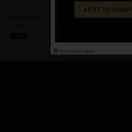
Μπουφάν αμάνικο Jack n Jones μπλε
Μπουφάν αμάνικο Jack n Jones μαύρο
34,99€
49,99€
34,99€
49,99€
Καλάθι
Καλάθι
Don't show again.
Κεντρ