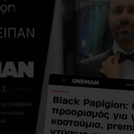
ΑΠΌ ΤΗΝ ΊΔΙΑ ΚΑΤΗΓΟΡΊ
Αμάνικο μπουφάν
Hugo γκρι
172,50€
345,00€
ΣΧΕΤΙΚΆ ΠΡΟΪΌΝΤΑ
-30 %
-15 %