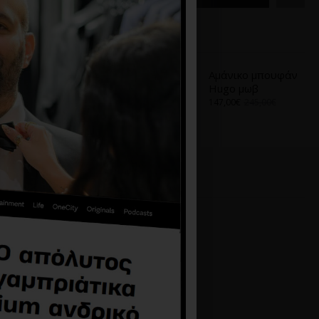
Α
ΑΠΌ ΤΟ ΊΔΙΟ BRAND
Αμάνικο μπουφάν
Αμάνικο μπουφάν
Hugo μαύρο
Hugo μωβ
195,30€
279,00€
147,00€
245,00€