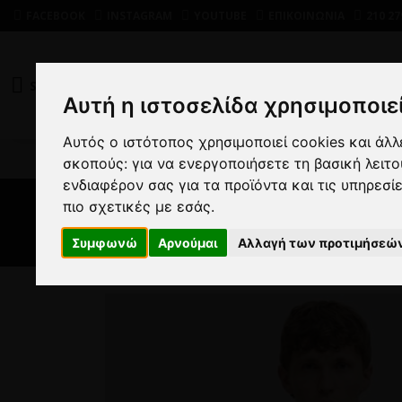
FACEBOOK
INSTAGRAM
YOUTUBE
ΕΠΙΚΟΙΝΩΝΙΑ
210 27
SHOP
DEALS
Αυτή η ιστοσελίδα χρησιμοποιεί
Αυτός ο ιστότοπος χρησιμοποιεί cookies και άλ
ΑΝΔΡΙΚΑ
σκοπούς:
για να ενεργοποιήσετε τη βασική λειτ
ενδιαφέρον σας για τα προϊόντα και τις υπηρεσί
πιο σχετικές με εσάς
.
Μπ
Συμφωνώ
Αρνούμαι
Αλλαγή των προτιμήσεώ