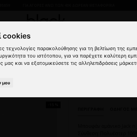
95859
ΓΙΑ ΑΓΟΡΕΣ ΑΝΩ ΤΩΝ 40€ ΔΩΡΕΑΝ ΜΕΤΑΦΟΡΙΚΑ
 cookies
λες τεχνολογίες παρακολούθησης για τη βελτίωση της εμπ
ΠΑΝΩΦΟΡΙΑ
ΑΜΑΝΙΚΑ ΜΠΟΥΦΑΝ
Μπουφάν αμάνικο Jac
ουργικότητα του ιστότοπου
,
για να παρέχετε καλύτερη εμπ
ες μας και να εξατομικεύσετε τις αλληλεπιδράσεις μάρκετ
ουφάν αμάνικο Jack n Jones μ
ν μου
-15 %
ΠΕΡΙΓΡΑΦΉ
ΟΔΗΓΌΣ Μ
Μπουφάν αμάνικο Jack n 
Σύνθεση: Πολυέστερ 100