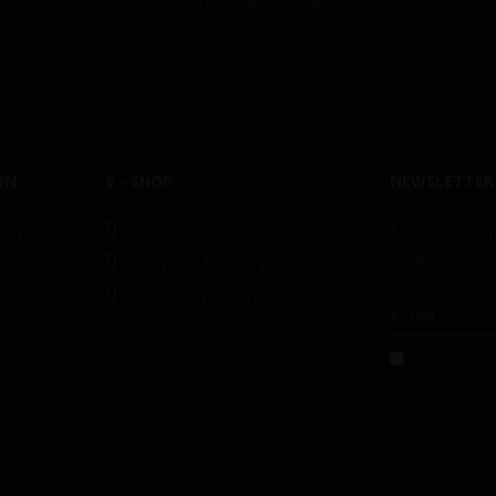
E-mail: info@blackpapigion.gr
ΩΝ
E - SHOP
NEWSLETTER
ί μας
O Λογαριασμός μου
Μείνετε ενη
ενημερωτικό
Ιστορικό Παραγγελιών
Δημιουργία Λογαριασμού
Έχω διαβάσ
Προστασί