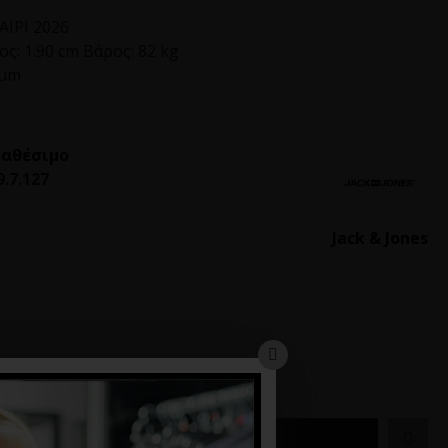
ΙΡΙ 2026
ς: 1.90 cm Βάρος: 82 kg
ium
ιαθέσιμο
9.7.127
Jack & Jones
ΚΑΛΆΘΙ