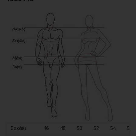
Σακάκι
46
48
50
52
54
56