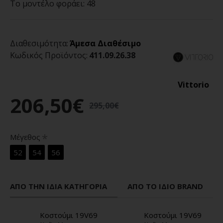
Το μοντέλο φοράει:
48
Διαθεσιμότητα:
Άμεσα Διαθέσιμο
Κωδικός Προϊόντος:
411.09.26.38
Vittorio
206,50€
295,00€
Μέγεθος
52
54
56
ΑΠΌ ΤΗΝ ΊΔΙΑ ΚΑΤΗΓΟΡΊΑ
ΑΠΌ ΤΟ ΊΔΙΟ BRAND
Κοστούμι 19V69
Κοστούμι 19V69