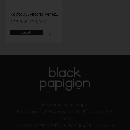
Κοστούμι Vittorio Venezzia πράσινο
152,94€
254,90€
Καλάθι
Κεντρικό Κατάστημα:
Κασταμονής 8 & Αργάνων 49, Νέα Ιωνία, Τ.Κ
14234
E-Shop:
Κασταμονής 18, Νέα Ιωνία, Τ.Κ 14234