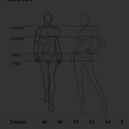
Σακάκι
46
48
50
52
54
56