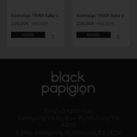
Κοστούμι 19V69 Italia Versace Abbigliamento μπλε
Κοστούμι 19V69 Italia Versace Abbigliamento Romeo πράσινο
220,00€
440,00€
220,00€
440,00€
Καλάθι
Καλάθι
Κεντρικό Κατάστημα:
Κασταμονής 8 & Αργάνων 49, Νέα Ιωνία, Τ.Κ
14234
E-Shop:
Κασταμονής 18, Νέα Ιωνία, Τ.Κ 14234