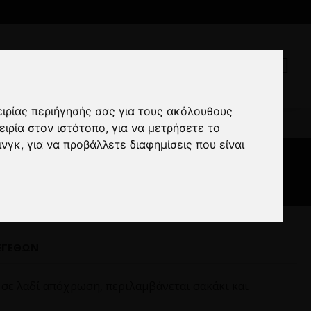
ειρίας περιήγησής σας για τους ακόλουθους
 λαδί
ειρία στον ιστότοπο
,
για να μετρήσετε το
ινγκ
,
για να προβάλλετε διαφημίσεις που είναι
ΕΓΕΘΏΝ
o σε λαδί απόχρωση, περιλαμβάνεται σακάκι και