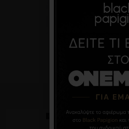
-50 %
-36 %