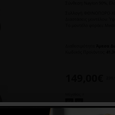
Σύνθεση: Naylon 90%, Ελ
Συλλογή:
ΦΘΙΝΟΠΩΡΟ-ΧΕ
Διαστάσεις μοντέλου:
Ύψο
Το μοντέλο φοράει:
Med
Διαθεσιμότητα:
Άμεσα Δ
Κωδικός Προϊόντος:
41.3
149,00€
239,
Μέγεθος
56
60