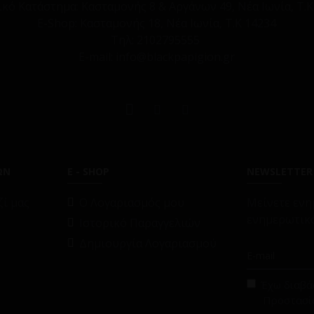
ικό Κατάστημα:
Κασταμονής 8 & Αργάνων 49, Νέα Ιωνία, Τ.Κ
E-Shop:
Κασταμονής 18, Νέα Ιωνία, Τ.Κ 14234
Τηλ:
2102795555
E-mail: info@blackpapigion.gr
ΩΝ
E - SHOP
NEWSLETTER
ί μας
O Λογαριασμός μου
Μείνετε ενη
ενημερωτικό
Ιστορικό Παραγγελιών
Δημιουργία Λογαριασμού
Έχω διαβάσ
Προστασί