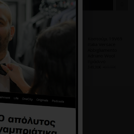
ΚΑΛΆΘΙ
Α
ΑΠΌ ΤΟ ΊΔΙΟ BRAND
Κοστούμι 19V69
Κοστούμι 19V69
Italia Versace
Italia Versace
Abbigliamento
Abbigliamento
Adriano Wool μπλε
Adriano Wool
πράσινο
499,00€
349,30€
499,00€