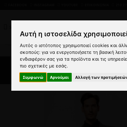
FACEBOOK
INSTAGRAM
YOUTUBE
ΕΠΙΚΟΙΝΩΝΙΑ
210 27
SHOP
DEALS
Αυτή η ιστοσελίδα χρησιμοποιεί
Αυτός ο ιστότοπος χρησιμοποιεί cookies και άλ
σκοπούς:
για να ενεργοποιήσετε τη βασική λειτ
ενδιαφέρον σας για τα προϊόντα και τις υπηρεσί
πιο σχετικές με εσάς
.
Συμφωνώ
Αρνούμαι
Αλλαγή των προτιμήσεώ