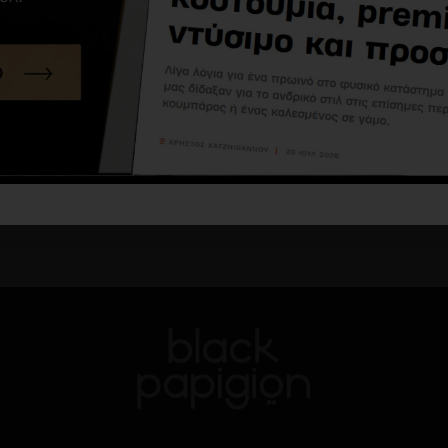
Κοστούμι 19V69 Italia Versace Abbigliamento πετρόλ
294,00€
490,00€
Καλάθι