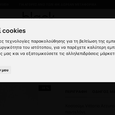
95859
ΓΙΑ ΑΓΟΡΕΣ ΑΝΩ ΤΩΝ 40€ ΔΩΡΕΑΝ ΜΕΤΑΦΟΡΙΚΑ
 cookies
λες τεχνολογίες παρακολούθησης για τη βελτίωση της εμπ
ΑΝΔΡΙΚΑ
ΚΟΣΤΟΥΜΙ
SLIM FIT
Κοστούμι Vittorio Azzuro
ουργικότητα του ιστότοπου
,
για να παρέχετε καλύτερη εμπ
ες μας και να εξατομικεύσετε τις αλληλεπιδράσεις μάρκετ
Κοστούμι Vittorio Azzuro λαδί
ν μου
-38 %
ΠΕΡΙΓΡΑΦΉ
ΟΔΗΓΌΣ Μ
Κοστούμι Vittorio Azzur
παντελόνι.