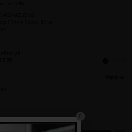
αστίνη 10%
ΙΜΩΝΑΣ 25-26
ς: 1.90 cm Βάρος: 82 kg
ium
ιαθέσιμο
6.2.38
Vittorio
90€