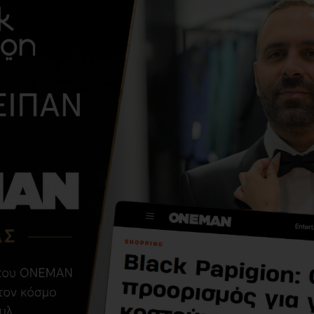
ΑΠΌ ΤΗΝ ΊΔΙΑ ΚΑΤΗΓΟΡΊ
Κοστούμι 19V69
Italia Versace
Abbigliamento
Adriano Stretch
μπεζ
245,00€
490,00€
ΣΧΕΤΙΚΆ ΠΡΟΪΌΝΤΑ
ΑΓΌΡΑΣΑΝ ΕΠΊΣΗΣ
-40 %