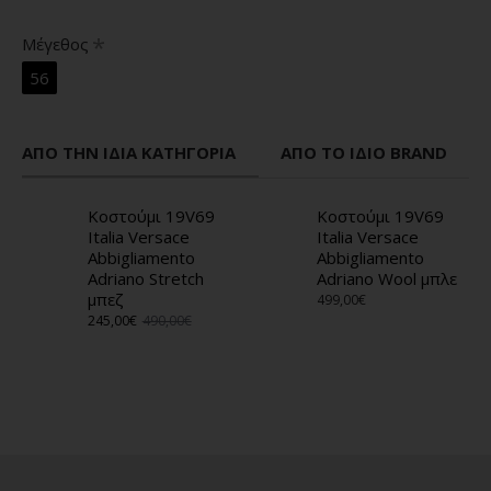
Μέγεθος
56
ΑΠΌ ΤΗΝ ΊΔΙΑ ΚΑΤΗΓΟΡΊΑ
ΑΠΌ ΤΟ ΊΔΙΟ BRAND
Κοστούμι 19V69
Κοστούμι 19V69
Italia Versace
Italia Versace
Abbigliamento
Abbigliamento
Adriano Stretch
Adriano Wool μπλε
μπεζ
499,00€
245,00€
490,00€