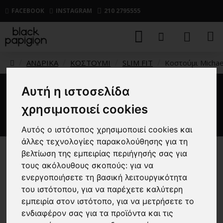
FACEBOOK
INSTAGRAM
210 2795555
ΑΝΔΡΙΚΑ
ΚΟΣΤΟΥΜΙ
SLIM FIT
Κοστούμι Michae
Αυτή η ιστοσελίδα
Κοστούμι Michael Kors
χρησιμοποιεί cookies
Performance Blazer μπλε
Αυτός ο ιστότοπος χρησιμοποιεί cookies και
άλλες τεχνολογίες παρακολούθησης για τη
βελτίωση της εμπειρίας περιήγησής σας για
-50 %
τους ακόλουθους σκοπούς:
για να
ενεργοποιήσετε τη βασική λειτουργικότητα
του ιστότοπου
,
για να παρέχετε καλύτερη
εμπειρία στον ιστότοπο
,
για να μετρήσετε το
ενδιαφέρον σας για τα προϊόντα και τις