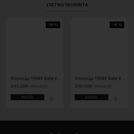
ΣΧΕΤΙΚΆ ΠΡΟΪΌΝΤΑ
-50 %
-41 %
Κοστούμι 19V69 Italia Versace Abbigliamento μπλε
Κοστούμι 19V69 Italia Versace Abbigliamento Barroni πετρόλ
245,00€
490,00€
290,00€
490,00€
Καλάθι
Καλάθι