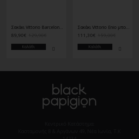
Σακάκι Vittorio Barcelona λαδί
Σακάκι Vittorio Enio μπορντό
89,90€
129,90€
111,30€
159,00€
Καλάθι
Καλάθι
Κεντρικό Κατάστημα:
Κασταμονής 8 & Αργάνων 49, Νέα Ιωνία, Τ.Κ
14234