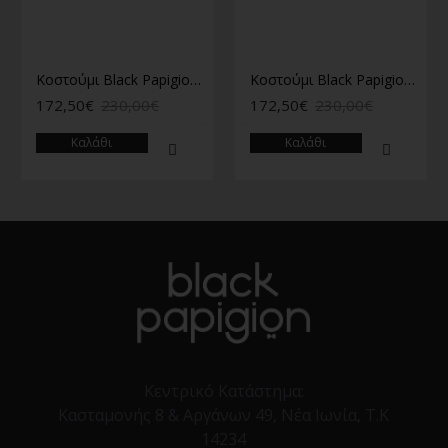
Κοστούμι Black Papigion Toscano μπλε
Κοστούμι Black Papigion Pesaro γκρι
172,50€
230,00€
172,50€
230,00€
Καλάθι
Καλάθι
Κεντρικό Κατάστημα:
Κασταμονής 8 & Αργάνων 49, Νέα Ιωνία, Τ.Κ
14234