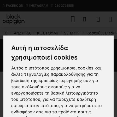
FACEBOOK
INSTAGRAM
210 2795555
ΑΝΔΡΙΚΑ
ΚΟΣΤΟΥΜΙ
SLIM FIT
Κοστούμι Black 
Αυτή η ιστοσελίδα
Κοστούμι Black Papigion
χρησιμοποιεί cookies
Positano πράσινο
Αυτός ο ιστότοπος χρησιμοποιεί cookies και
άλλες τεχνολογίες παρακολούθησης για τη
βελτίωση της εμπειρίας περιήγησής σας για
-33 %
τους ακόλουθους σκοπούς:
για να
ενεργοποιήσετε τη βασική λειτουργικότητα
του ιστότοπου
,
για να παρέχετε καλύτερη
εμπειρία στον ιστότοπο
,
για να μετρήσετε το
ενδιαφέρον σας για τα προϊόντα και τις