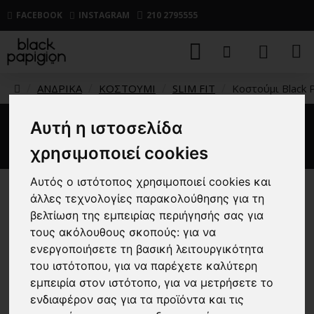
FACEBOOK
INSTAGRAM
210 2795555
ΑΝΔΡΙΚΑ
ΚΟΣΤΟΥΜΙ
SLIM FIT
Κοστούμι Black 
Αυτή η ιστοσελίδα
Κοστούμι Black Papigion μπλε
χρησιμοποιεί cookies
Αυτός ο ιστότοπος χρησιμοποιεί cookies και
άλλες τεχνολογίες παρακολούθησης για τη
-52 %
βελτίωση της εμπειρίας περιήγησής σας για
τους ακόλουθους σκοπούς:
για να
ενεργοποιήσετε τη βασική λειτουργικότητα
του ιστότοπου
,
για να παρέχετε καλύτερη
εμπειρία στον ιστότοπο
,
για να μετρήσετε το
ενδιαφέρον σας για τα προϊόντα και τις