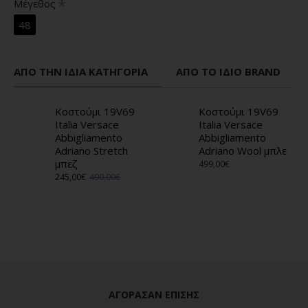
Μέγεθος
48
ΑΠΌ ΤΗΝ ΊΔΙΑ ΚΑΤΗΓΟΡΊΑ
ΑΠΌ ΤΟ ΊΔΙΟ BRAND
Κοστούμι 19V69
Κοστούμι 19V69
Italia Versace
Italia Versace
Abbigliamento
Abbigliamento
Adriano Stretch
Adriano Wool μπλε
μπεζ
499,00€
245,00€
490,00€
ΑΓΌΡΑΣΑΝ ΕΠΊΣΗΣ