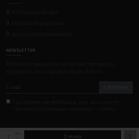
O Λογαριασμός μου
Ιστορικό Παραγγελιών
Δημιουργία Λογαριασμού
NEWSLETTER
Μείνετε ενημερωμένοι με νέα και προσφορές,
εγγραφείτε στο ενημερωτικό μας δελτίο
ΑΠΟΣΤΟΛΗ
Έχω διαβάσει και αποδέχομαι τους όρους για την
Προστασία Προσωπικών Δεδομένων - Cookies
Copyright © 2025, Black Papigion |
Επιλογές Cookies
ΚΑΛΆΘΙ