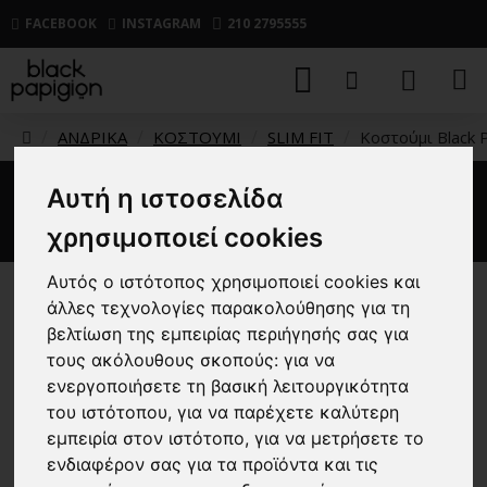
FACEBOOK
INSTAGRAM
210 2795555
ΑΝΔΡΙΚΑ
ΚΟΣΤΟΥΜΙ
SLIM FIT
Κοστούμι Black P
Αυτή η ιστοσελίδα
Κοστούμι Black Papigion λαδί
χρησιμοποιεί cookies
Αυτός ο ιστότοπος χρησιμοποιεί cookies και
άλλες τεχνολογίες παρακολούθησης για τη
-52 %
βελτίωση της εμπειρίας περιήγησής σας για
τους ακόλουθους σκοπούς:
για να
ενεργοποιήσετε τη βασική λειτουργικότητα
του ιστότοπου
,
για να παρέχετε καλύτερη
εμπειρία στον ιστότοπο
,
για να μετρήσετε το
ενδιαφέρον σας για τα προϊόντα και τις