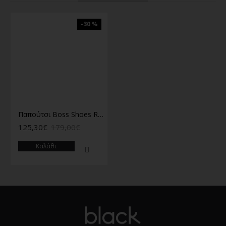
-30 %
Παπούτσι Boss Shoes Ramon μπλε
125,30€
179,00€
Καλάθι