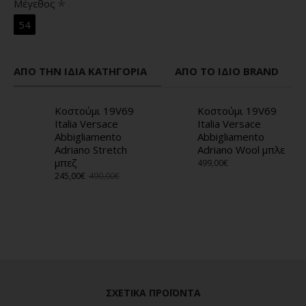
Μέγεθος
54
ΑΠΌ ΤΗΝ ΊΔΙΑ ΚΑΤΗΓΟΡΊΑ
ΑΠΌ ΤΟ ΊΔΙΟ BRAND
Κοστούμι 19V69
Κοστούμι 19V69
Italia Versace
Italia Versace
Abbigliamento
Abbigliamento
Adriano Stretch
Adriano Wool μπλε
μπεζ
499,00€
245,00€
490,00€
ΣΧΕΤΙΚΆ ΠΡΟΪΌΝΤΑ