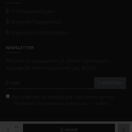
O Λογαριασμός μου
Ιστορικό Παραγγελιών
Δημιουργία Λογαριασμού
NEWSLETTER
Μείνετε ενημερωμένοι με νέα και προσφορές,
εγγραφείτε στο ενημερωτικό μας δελτίο
ΑΠΟΣΤΟΛΗ
Έχω διαβάσει και αποδέχομαι τους όρους για την
Προστασία Προσωπικών Δεδομένων - Cookies
Copyright © 2025, Black Papigion |
Επιλογές Cookies
ΚΑΛΆΘΙ