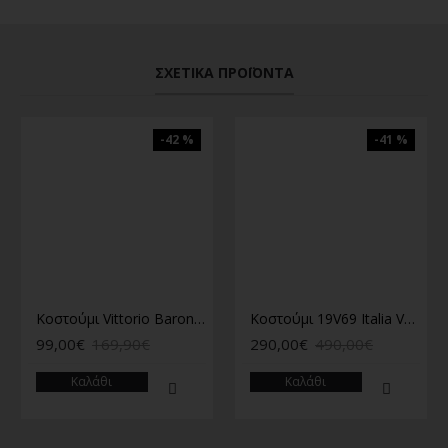
ΣΧΕΤΙΚΆ ΠΡΟΪΌΝΤΑ
-42 %
-41 %
Κοστούμι Vittorio Baronio μπεζ
Κοστούμι 19V69 Italia Versace Abbigliamento Barroni πετρόλ
99,00€
169,90€
290,00€
490,00€
Καλάθι
Καλάθι