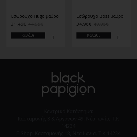
Εσώρουχο Hugo μαύρο
Εσώρουχο Boss μαύρο
31,46€
44,95€
34,96€
49,95€
Καλάθι
Καλάθι
Κεντρικό Κατάστημα:
Κασταμονής 8 & Αργάνων 49, Νέα Ιωνία, Τ.Κ
14234
E-Shop:
Κασταμονής 18, Νέα Ιωνία, Τ.Κ 14234