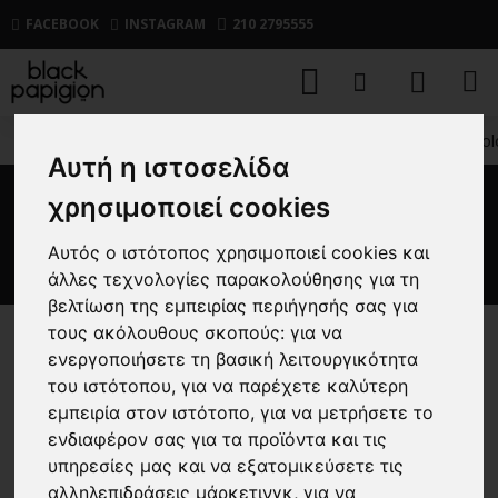
FACEBOOK
INSTAGRAM
210 2795555
ΑΝΔΡΙΚΑ
ΑΞΕΣΟΥΑΡ
ΕΣΩΡΟΥΧΑ
Εσώρουχο Polo
Αυτή η ιστοσελίδα
χρησιμοποιεί cookies
Εσώρουχο Polo Ralph Lauren
μαύρο
Αυτός ο ιστότοπος χρησιμοποιεί cookies και
άλλες τεχνολογίες παρακολούθησης για τη
βελτίωση της εμπειρίας περιήγησής σας για
τους ακόλουθους σκοπούς:
για να
-20 %
ενεργοποιήσετε τη βασική λειτουργικότητα
του ιστότοπου
,
για να παρέχετε καλύτερη
εμπειρία στον ιστότοπο
,
για να μετρήσετε το
ενδιαφέρον σας για τα προϊόντα και τις
υπηρεσίες μας και να εξατομικεύσετε τις
αλληλεπιδράσεις μάρκετινγκ
,
για να