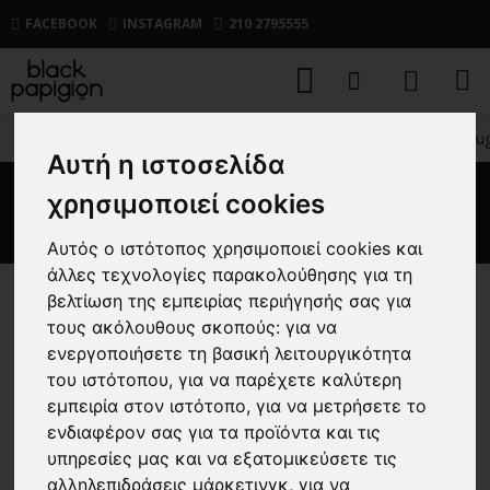
FACEBOOK
INSTAGRAM
210 2795555
ΑΝΔΡΙΚΑ
ΑΞΕΣΟΥΑΡ
ΕΣΩΡΟΥΧΑ
Εσώρουχο Hu
Αυτή η ιστοσελίδα
χρησιμοποιεί cookies
Εσώρουχο Hugo μαύρο
Αυτός ο ιστότοπος χρησιμοποιεί cookies και
άλλες τεχνολογίες παρακολούθησης για τη
βελτίωση της εμπειρίας περιήγησής σας για
-30 %
τους ακόλουθους σκοπούς:
για να
ενεργοποιήσετε τη βασική λειτουργικότητα
του ιστότοπου
,
για να παρέχετε καλύτερη
εμπειρία στον ιστότοπο
,
για να μετρήσετε το
ενδιαφέρον σας για τα προϊόντα και τις
υπηρεσίες μας και να εξατομικεύσετε τις
αλληλεπιδράσεις μάρκετινγκ
,
για να